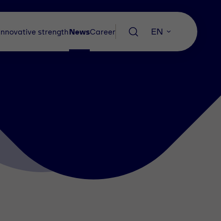
EN
Innovative strength
News
Career