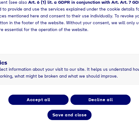
sent (see also
Art. 6 (1) lit. a GDPR in conjunction with Art. Art. 7 G
 to provide and use the services explained under the cookie details f
ibriergase
vices mentioned here and consent to their use individually. To revoke y
zka auch ein breites Portfolio an Prozess-, Kälte- un
tton in the footer of the website. Without your consent, we will only u
ckstoff (N2) im Fokus, denn durch seine inerten
re essential for the operation of the website.
s Schutz- und Sicherheitsgas genutzt. Mit der größten
m in flüssiger Form bei der Tieftemperaturbehandlung 
en zudem das Flüssiggas Propan (C3H8) zum Anfetten 
ndogas. In DIN-Qualität gewährleistet Propan einen
ics
m hohe CO2-Gehalte im Erdgas gehören bei einer
lect information about your visit to our site. It helps us understand ho
genheit an. Des Weiteren wird das Portfolio durch
orking, what might be broken and what we should improve.
 und Methanol (CH3OH) zur Schutzgaserzeugung ergän
eit, aber auch als reduzierende Schutzgaskomponente 
ff verwendet. Nicht zuletzt sorgt eine sehr breite Aus
 für stabile Prozess- und Qualitätsketten.
Accept all
Decline all
Green Atmospheric Gases“
Save and close
wie die Wärmebehandlung bieten auch große Potenzi
die Luftgase Stickstoff, Sauerstoff und Argon, die mit 
ind, als „Green Atmospheric Gases“ an. Auch von Tyczk
grüner Wasserstoff aus regenerativ erzeugtem Strom