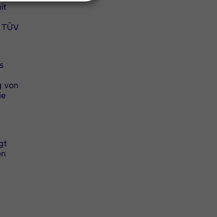
it
n TÜV
s
g von
ie
gt
on