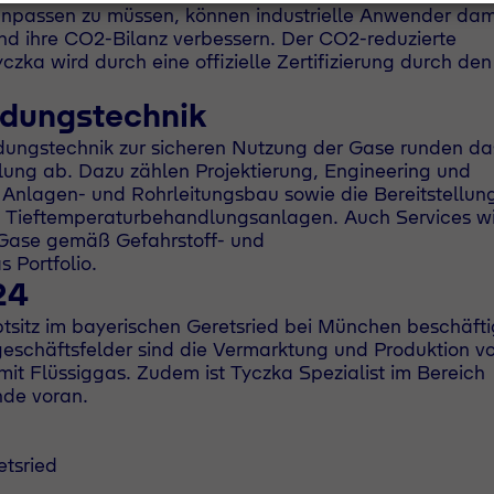
anpassen zu müssen, können industrielle Anwender dam
d ihre CO2-Bilanz verbessern. Der CO2-reduzierte
zka wird durch eine offizielle Zertifizierung durch de
ndungstechnik
dungstechnik zur sicheren Nutzung der Gase runden da
ng ab. Dazu zählen Projektierung, Engineering und
nlagen- und Rohrleitungsbau sowie die Bereitstellun
d Tieftemperaturbehandlungsanlagen. Auch Services w
 Gase gemäß Gefahrstoff- und
 Portfolio.
24
sitz im bayerischen Geretsried bei München beschäfti
geschäftsfelder sind die Vermarktung und Produktion v
it Flüssiggas. Zudem ist Tyczka Spezialist im Bereich
nde voran.
tsried