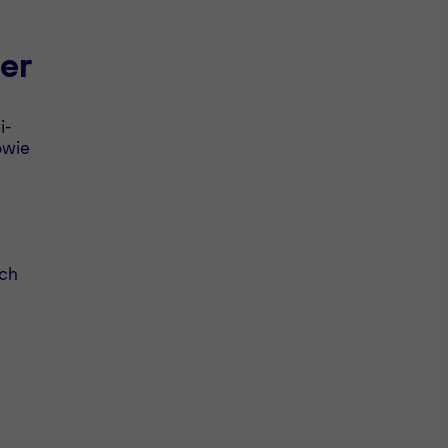
er
i-
owie
uch