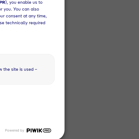
DPR
), you enable us to
or you. You can also
our consent at any time,
d
se technically required
zum
der
w the site is used –
zt.
sowie
wahl
ale
Strom
a per
Powered by