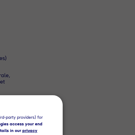
es)
rale,
et
obil
rd-party providers) for
gies access your end
tails in our
privacy
n den